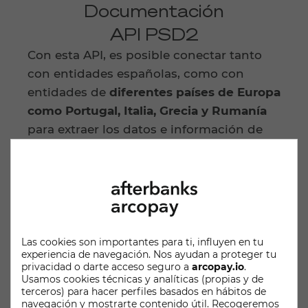
Documentación
API PSD2
Con esta API, es posible conectar tanto
con entidades españolas, como con
entidades de
diferentes países de Europa
como Portugal, Italia, Grecia y Rumanía
para extraer los datos e información de
las cuentas checking.
Proporcionamos Usuarios Mock y Bancos
Sandbox a todos nuestros clientes para
hacer pruebas durante la integración y
que puedan simular peticiones, flujos de
Las cookies son importantes para ti, influyen en tu
usuario y posibles respuestas.
experiencia de navegación. Nos ayudan a proteger tu
privacidad o darte acceso seguro a
arcopay.io
.
Documentación técnica
Usamos cookies técnicas y analíticas (propias y de
terceros) para hacer perfiles basados en hábitos de
navegación y mostrarte contenido útil. Recogeremos