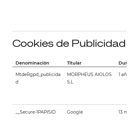
Cookies de Publicidad
Denominación
Titular
Duració
MtdeRgpd_publicida
MORPHEUS AIOLOS
1 año
d
S.L
__Secure-1PAPISID
Google
13 meses