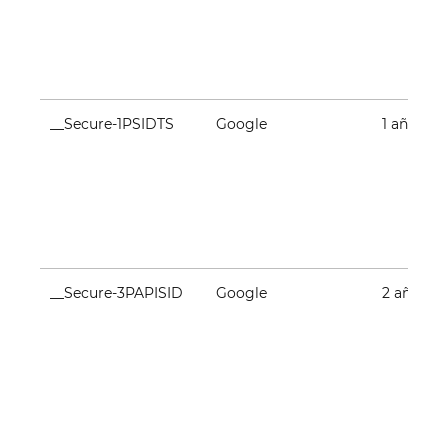
__Secure-1PSIDTS
Google
1 año
__Secure-3PAPISID
Google
2 años