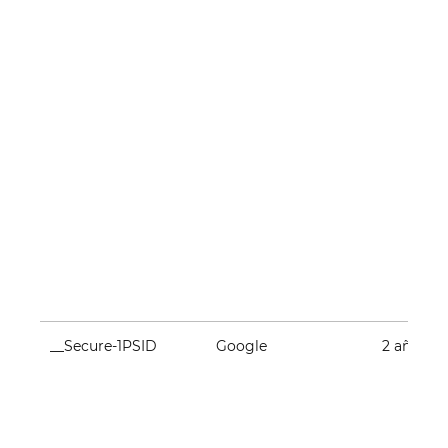
__Secure-1PSID
Google
2 años