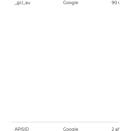
_gcl_au
Google
90 días
APISID
Google
2 años