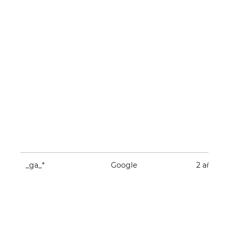
_ga_*
Google
2 años