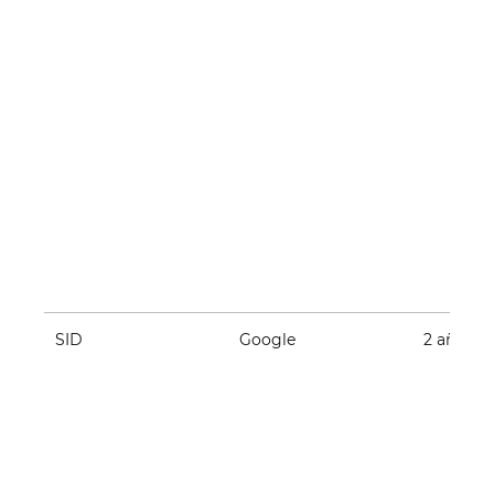
SID
Google
2 años