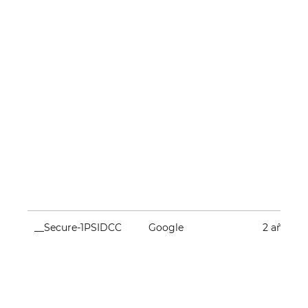
__Secure-1PSIDCC
Google
2 años